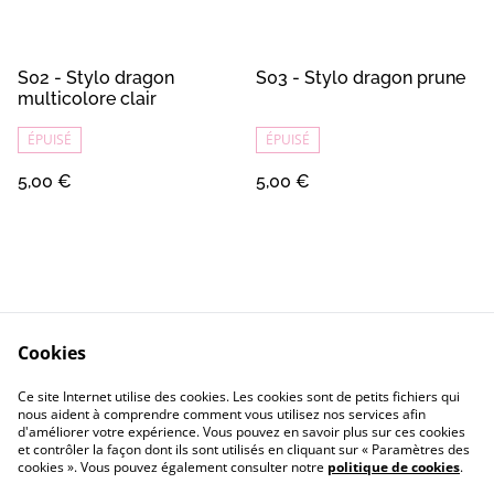
S02 - Stylo dragon
S03 - Stylo dragon prune
multicolore clair
ÉPUISÉ
ÉPUISÉ
5,00 €
5,00 €
Cookies
Contact
Conditions Générales
Ce site Internet utilise des cookies. Les cookies sont de petits fichiers qui
Confidentialité
Cookie
nous aident à comprendre comment vous utilisez nos services afin
d'améliorer votre expérience. Vous pouvez en savoir plus sur ces cookies
et contrôler la façon dont ils sont utilisés en cliquant sur « Paramètres des
cookies ». Vous pouvez également consulter notre
politique de cookies
.