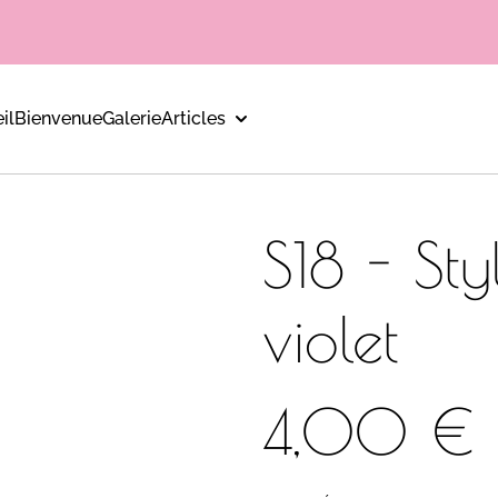
il
Bienvenue
Galerie
Articles
S18 - St
violet
4,00 €