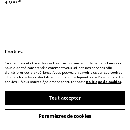
40,00 €
Cookies
Contact
Conditions Générales
Ce site Internet utilise des cookies. Les cookies sont de petits fichiers qui
Confidentialité
Cookie
nous aident à comprendre comment vous utilisez nos services afin
d'améliorer votre expérience. Vous pouvez en savoir plus sur ces cookies
et contrôler la façon dont ils sont utilisés en cliquant sur « Paramètres des
cookies ». Vous pouvez également consulter notre
politique de cookies
.
Tout accepter
©
2026
pomme d’ours
Paramètres de cookies
powered by