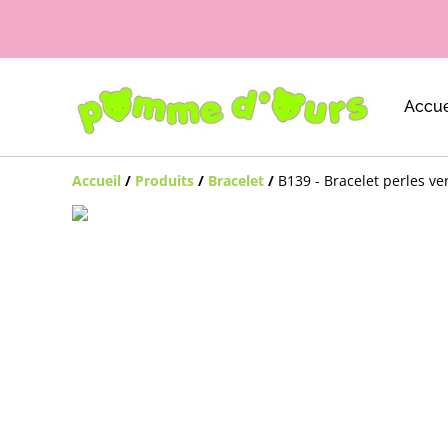
Accue
Accueil
/
Produits
/
Bracelet
/
B139 - Bracelet perles ve