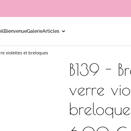
il
Bienvenue
Galerie
Articles
rre violettes et breloques
B139 - Br
verre vio
breloque