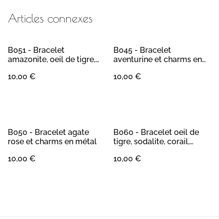
Articles connexes
B051 - Bracelet
B045 - Bracelet
amazonite, oeil de tigre,
aventurine et charms en
quartz, améthyste et
métal
10,00 €
10,00 €
métal
B050 - Bracelet agate
B060 - Bracelet oeil de
rose et charms en métal
tigre, sodalite, corail,
amazonite
10,00 €
10,00 €