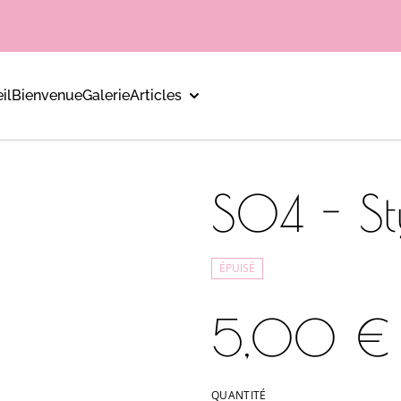
il
Bienvenue
Galerie
Articles
S04 - St
ÉPUISÉ
5,00 €
QUANTITÉ