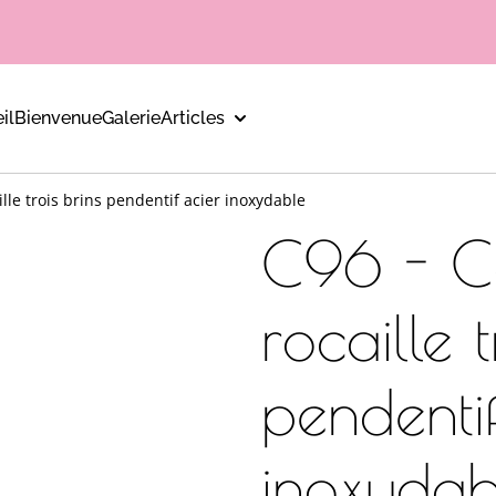
il
Bienvenue
Galerie
Articles
ille trois brins pendentif acier inoxydable
C96 - Co
rocaille t
pendentif
inoxydab