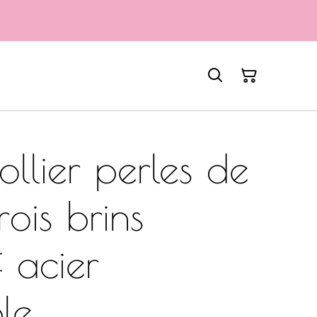
llier perles de
rois brins
 acier
le