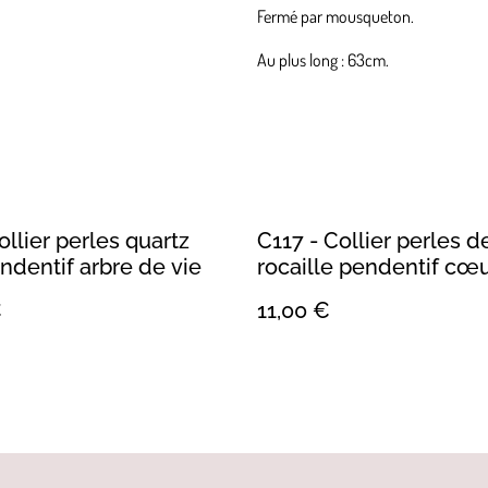
Fermé par mousqueton.
Au plus long : 63cm.
ollier perles quartz
C117 - Collier perles d
ndentif arbre de vie
rocaille pendentif cœ
verre
€
11,00 €