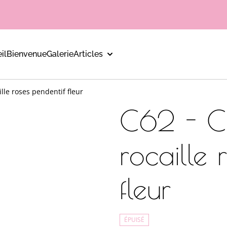
il
Bienvenue
Galerie
Articles
ille roses pendentif fleur
C62 - Co
rocaille 
fleur
ÉPUISÉ