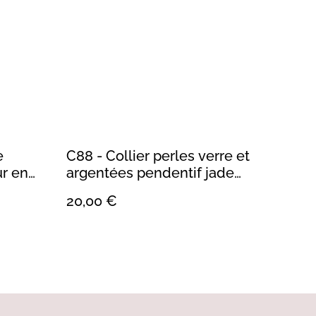
e
C88 - Collier perles verre et
ur en
argentées pendentif jade
néphrite
20,00 €