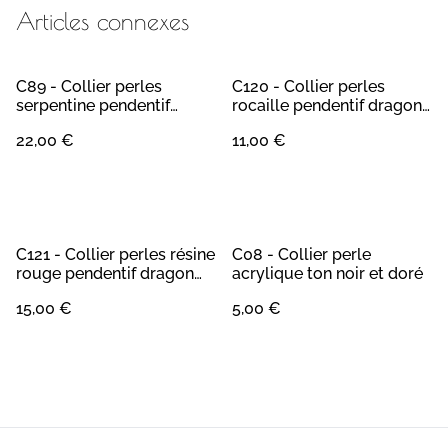
Articles connexes
C89 - Collier perles
C120 - Collier perles
serpentine pendentif
rocaille pendentif dragon
papillon acier doré
violet
22,00 €
11,00 €
C121 - Collier perles résine
C08 - Collier perle
rouge pendentif dragon
acrylique ton noir et doré
acier argent
15,00 €
5,00 €