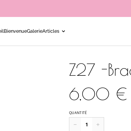
il
Bienvenue
Galerie
Articles
Z27 -Bra
6,00 €
QUANTITÉ