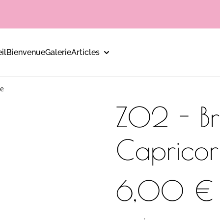
il
Bienvenue
Galerie
Articles
ne
Z02 - Br
Caprico
6,00 €