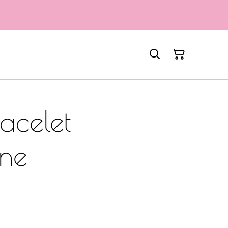
acelet
rne