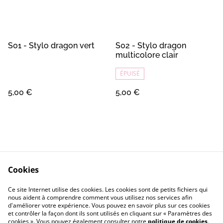
S01 - Stylo dragon vert
S02 - Stylo dragon
multicolore clair
ÉPUISÉ
5,00 €
5,00 €
Cookies
Contact
Conditions Générales
Ce site Internet utilise des cookies. Les cookies sont de petits fichiers qui
Confidentialité
Cookie
nous aident à comprendre comment vous utilisez nos services afin
d'améliorer votre expérience. Vous pouvez en savoir plus sur ces cookies
et contrôler la façon dont ils sont utilisés en cliquant sur « Paramètres des
cookies ». Vous pouvez également consulter notre
politique de cookies
.