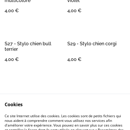
multicolore
violet
4,00 €
4,00 €
S27 - Stylo chien bull
S29 - Stylo chien corgi
terrier
4,00 €
4,00 €
Cookies
Contact
Conditions Générales
Ce site Internet utilise des cookies. Les cookies sont de petits fichiers qui
Confidentialité
Cookie
nous aident à comprendre comment vous utilisez nos services afin
d'améliorer votre expérience. Vous pouvez en savoir plus sur ces cookies
et contrôler la façon dont ils sont utilisés en cliquant sur « Paramètres des