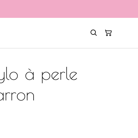
ylo à perle
arron