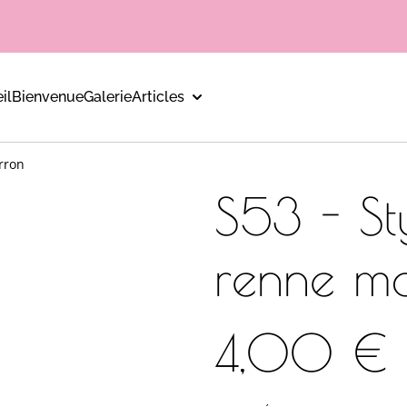
il
Bienvenue
Galerie
Articles
rron
S53 - St
renne m
4,00 €