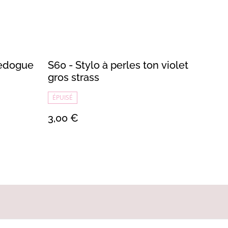
ledogue
S60 - Stylo à perles ton violet
gros strass
ÉPUISÉ
3,00 €