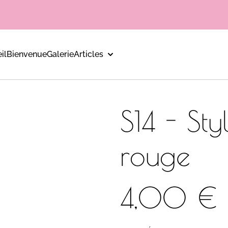
il
Bienvenue
Galerie
Articles
S14 - St
rouge
4,00 €