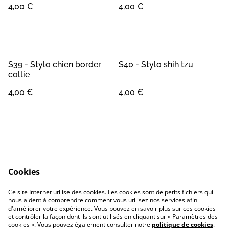
4,00 €
4,00 €
S39 - Stylo chien border
S40 - Stylo shih tzu
collie
4,00 €
4,00 €
Cookies
Contact
Conditions Générales
Ce site Internet utilise des cookies. Les cookies sont de petits fichiers qui
Confidentialité
Cookie
nous aident à comprendre comment vous utilisez nos services afin
d'améliorer votre expérience. Vous pouvez en savoir plus sur ces cookies
et contrôler la façon dont ils sont utilisés en cliquant sur « Paramètres des
cookies ». Vous pouvez également consulter notre
politique de cookies
.