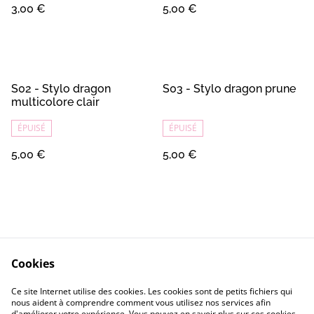
3,00 €
5,00 €
S02 - Stylo dragon
S03 - Stylo dragon prune
multicolore clair
ÉPUISÉ
ÉPUISÉ
5,00 €
5,00 €
Cookies
Contact
Conditions Générales
Ce site Internet utilise des cookies. Les cookies sont de petits fichiers qui
Confidentialité
Cookie
nous aident à comprendre comment vous utilisez nos services afin
d'améliorer votre expérience. Vous pouvez en savoir plus sur ces cookies