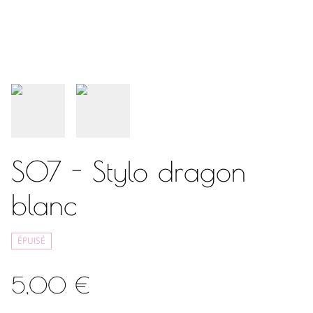
S07 - Stylo dragon
blanc
ÉPUISÉ
5,00 €