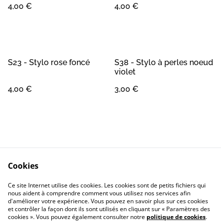
4,00 €
4,00 €
S23 - Stylo rose foncé
S38 - Stylo à perles noeud
violet
4,00 €
3,00 €
Cookies
Contact
Conditions Générales
Ce site Internet utilise des cookies. Les cookies sont de petits fichiers qui
Confidentialité
Cookie
nous aident à comprendre comment vous utilisez nos services afin
d'améliorer votre expérience. Vous pouvez en savoir plus sur ces cookies
et contrôler la façon dont ils sont utilisés en cliquant sur « Paramètres des
cookies ». Vous pouvez également consulter notre
politique de cookies
.