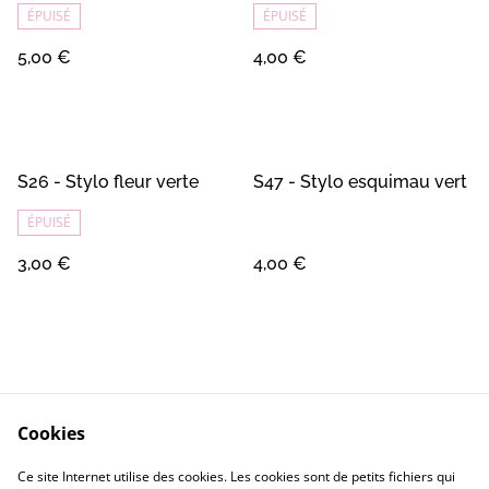
ÉPUISÉ
ÉPUISÉ
5,00 €
4,00 €
S26 - Stylo fleur verte
S47 - Stylo esquimau vert
ÉPUISÉ
3,00 €
4,00 €
Cookies
Contact
Conditions Générales
Ce site Internet utilise des cookies. Les cookies sont de petits fichiers qui
Confidentialité
Cookie