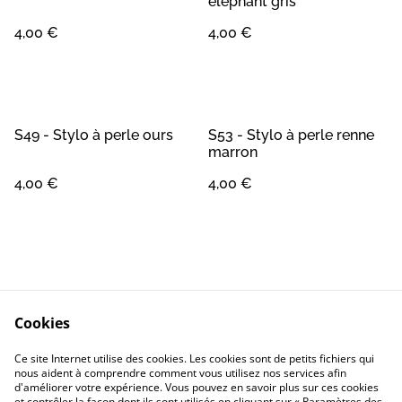
éléphant gris
4,00 €
4,00 €
S49 - Stylo à perle ours
S53 - Stylo à perle renne
marron
4,00 €
4,00 €
Cookies
Contact
Conditions Générales
Ce site Internet utilise des cookies. Les cookies sont de petits fichiers qui
Confidentialité
Cookie
nous aident à comprendre comment vous utilisez nos services afin
d'améliorer votre expérience. Vous pouvez en savoir plus sur ces cookies
et contrôler la façon dont ils sont utilisés en cliquant sur « Paramètres des