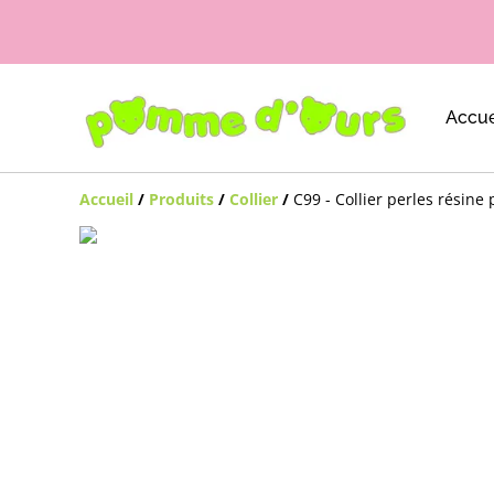
Accue
Accueil
/
Produits
/
Collier
/
C99 - Collier perles résin