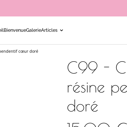
il
Bienvenue
Galerie
Articles
e pendentif cœur doré
C99 - Co
résine p
doré