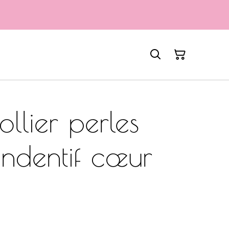
llier perles
endentif cœur