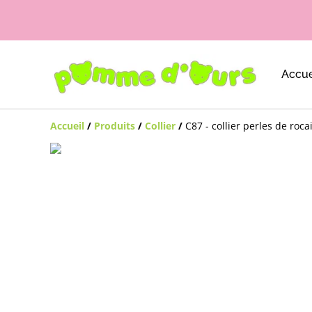
Accue
Accueil
/
Produits
/
Collier
/
C87 - collier perles de roca