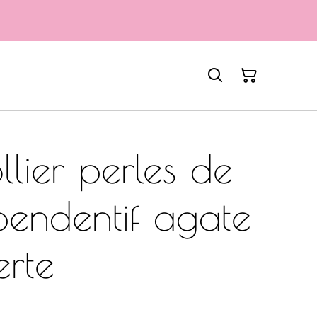
lier perles de
 pendentif agate
erte