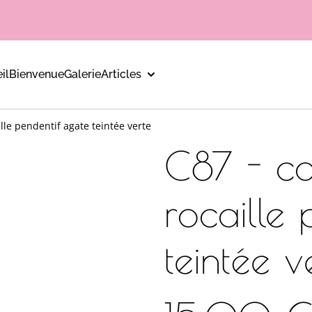
il
Bienvenue
Galerie
Articles
ille pendentif agate teintée verte
C87 - col
rocaille
teintée v