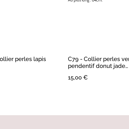
ollier perles lapis
C79 - Collier perles ve
pendentif donut jade
néphrite
€
15,00 €