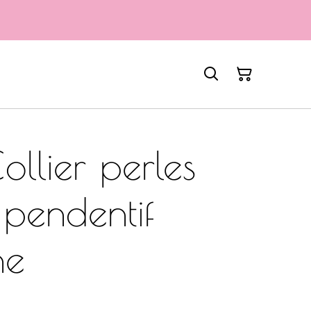
llier perles
 pendentif
ne