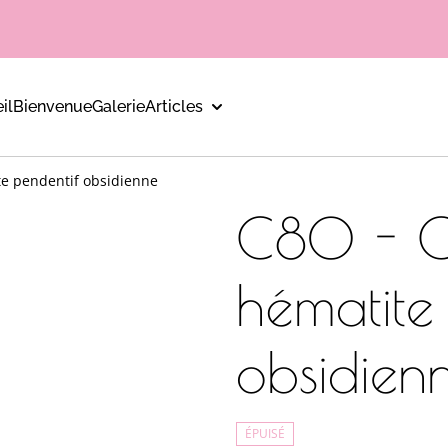
il
Bienvenue
Galerie
Articles
ite pendentif obsidienne
C80 - Co
hématite
obsidien
ÉPUISÉ