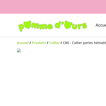
Accue
Accueil
/
Produits
/
Collier
/
C80 - Collier perles hémat