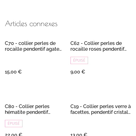
Articles connexes
C70 - collier perles de
C62 - Collier perles de
rocaille pendentif agate
rocaille roses pendentif
fushia
fleur
ÉPUISÉ
15,00 €
9,00 €
C80 - Collier perles
C19 - Collier perles verre à
hématite pendentif
facettes, pendentif cristal
obsidienne
de roche
ÉPUISÉ
22,00 €
13,00 €