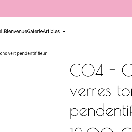
il
Bienvenue
Galerie
Articles
tons vert pendentif fleur
C04 - Co
verres to
pendentif