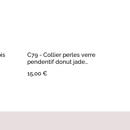
pis
C79 - Collier perles verre
pendentif donut jade
néphrite
15,00 €