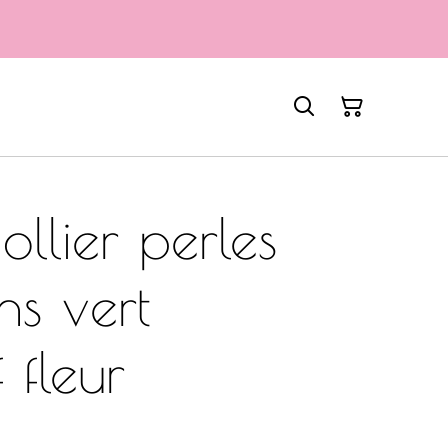
llier perles
ns vert
 fleur