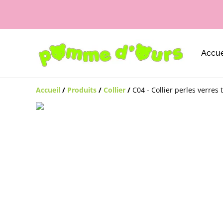
Accue
Accueil
/
Produits
/
Collier
/
C04 - Collier perles verres 