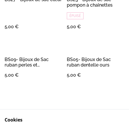
pompon à chaînettes
ÉPUISÉ
5,00 €
5,00 €
BS09- Bijoux de Sac
BS05- Bijoux de Sac
ruban perles et
ruban dentelle ours
bonhomme de neige
5,00 €
5,00 €
Cookies
Contact
Conditions Générales