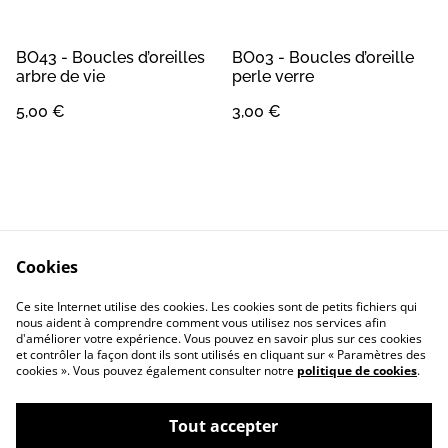
BO43 - Boucles d’oreilles
BO03 - Boucles d’oreille
arbre de vie
perle verre
5,00 €
3,00 €
Cookies
Contact
Conditions Générales
Ce site Internet utilise des cookies. Les cookies sont de petits fichiers qui
Confidentialité
Cookie
nous aident à comprendre comment vous utilisez nos services afin
d'améliorer votre expérience. Vous pouvez en savoir plus sur ces cookies
et contrôler la façon dont ils sont utilisés en cliquant sur « Paramètres des
cookies ». Vous pouvez également consulter notre
politique de cookies
.
Tout accepter