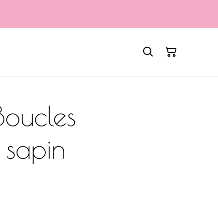
oucles
s sapin