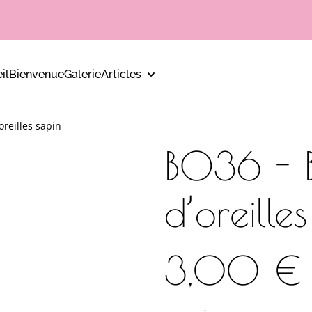
il
Bienvenue
Galerie
Articles
oreilles sapin
BO36 - B
d’oreille
3,00 €