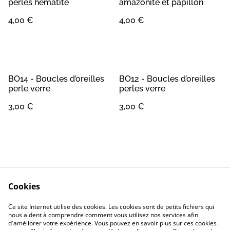
perles hématite
amazonite et papillon
4,00 €
4,00 €
BO14 - Boucles d’oreilles
BO12 - Boucles d’oreilles
perle verre
perles verre
3,00 €
3,00 €
Cookies
Contact
Conditions Générales
Ce site Internet utilise des cookies. Les cookies sont de petits fichiers qui
Confidentialité
Cookie
nous aident à comprendre comment vous utilisez nos services afin
d'améliorer votre expérience. Vous pouvez en savoir plus sur ces cookies