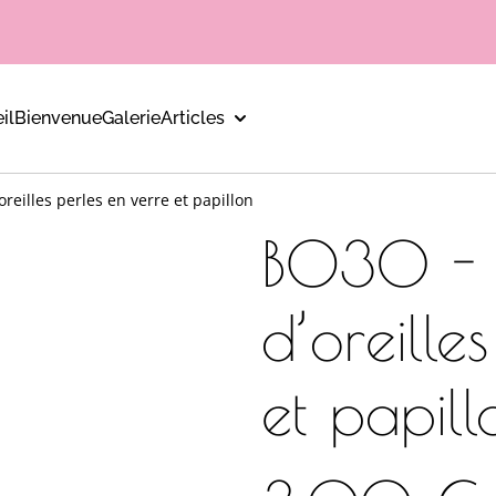
il
Bienvenue
Galerie
Articles
reilles perles en verre et papillon
BO30 - 
d’oreille
et papill