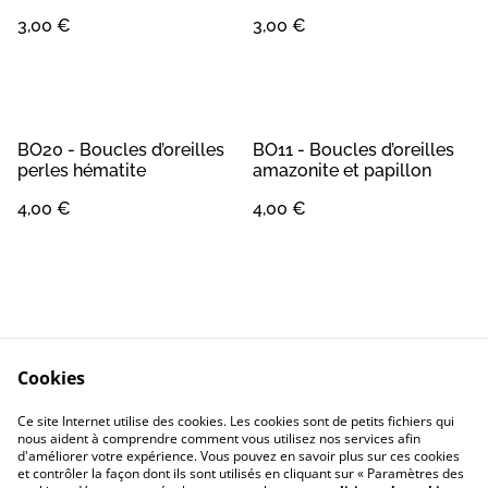
3,00 €
3,00 €
BO20 - Boucles d’oreilles
BO11 - Boucles d’oreilles
perles hématite
amazonite et papillon
4,00 €
4,00 €
Cookies
Contact
Conditions Générales
Ce site Internet utilise des cookies. Les cookies sont de petits fichiers qui
Confidentialité
Cookie
nous aident à comprendre comment vous utilisez nos services afin
d'améliorer votre expérience. Vous pouvez en savoir plus sur ces cookies
et contrôler la façon dont ils sont utilisés en cliquant sur « Paramètres des