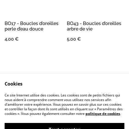
BO17 - Boucles d’oreilles
BO43 - Boucles d’oreilles
perle d’eau douce
arbre de vie
4,00 €
5,00 €
Cookies
Contact
Conditions Générales
Ce site Internet utilise des cookies. Les cookies sont de petits fichiers qui
Confidentialité
Cookie
nous aident à comprendre comment vous utilisez nos services afin
d'améliorer votre expérience. Vous pouvez en savoir plus sur ces cookies
et contrôler la façon dont ils sont utilisés en cliquant sur « Paramètres des
cookies ». Vous pouvez également consulter notre
politique de cookies
.