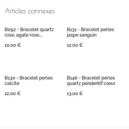
Articles connexes
B052 - Bracelet quartz
B131 - Bracelet perles
rose, agate rose,
jaspe sanguin
aventurine, obsidienne et
10,00 €
12,00 €
métal
B130 - Bracelet perles
B146 - Bracelet perles
calcite
quartz pendentif cœur
12,00 €
13,00 €