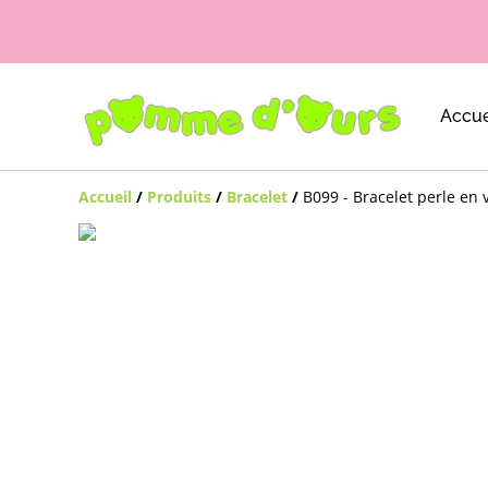
Accue
Accueil
/
Produits
/
Bracelet
/
B099 - Bracelet perle en 