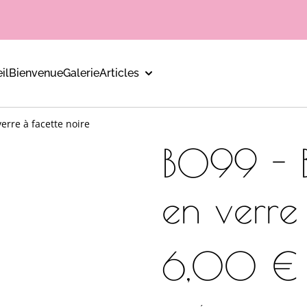
il
Bienvenue
Galerie
Articles
verre à facette noire
B099 - B
en verre
6,00 €