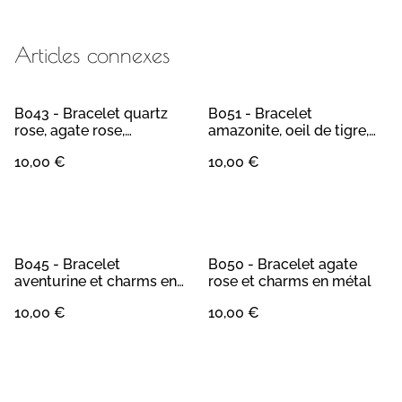
Articles connexes
B043 - Bracelet quartz
B051 - Bracelet
rose, agate rose,
amazonite, oeil de tigre,
améthyste et métal
quartz, améthyste et
10,00 €
10,00 €
métal
B045 - Bracelet
B050 - Bracelet agate
aventurine et charms en
rose et charms en métal
métal
10,00 €
10,00 €